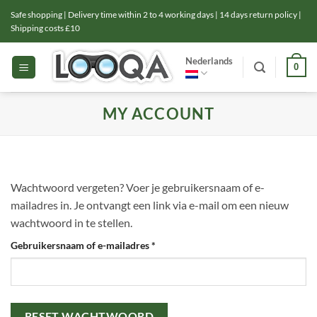
Ga
Safe shopping | Delivery time within 2 to 4 working days | 14 days return policy |
naar
Shipping costs £10
inhoud
Nederlands
0
MY ACCOUNT
Wachtwoord vergeten? Voer je gebruikersnaam of e-
mailadres in. Je ontvangt een link via e-mail om een nieuw
wachtwoord in te stellen.
Vereist
Gebruikersnaam of e-mailadres
*
RESET WACHTWOORD