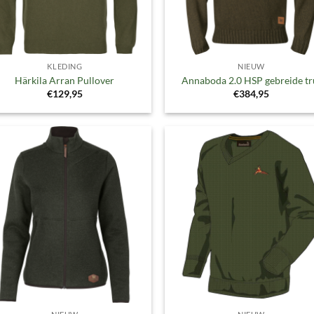
KLEDING
NIEUW
Härkila Arran Pullover
Annaboda 2.0 HSP gebreide tr
€
129,95
€
384,95
Toevoegen
Toevoe
aan
aan
verlanglijst
verlangl