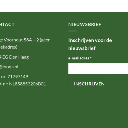
NTACT
NIEUWSBRIEF
e Voorhout 58A – 2 (geen
Inschrijven voor de
ekadres)
nieuwsbrief
4 EG Den Haag
e-mailadres
*
@looqa.nl
-nr: 71797149
-nr: NL858853206B01