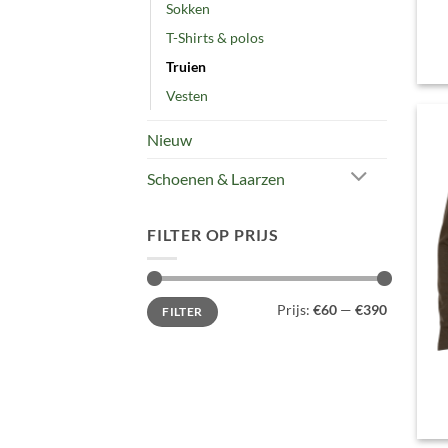
Sokken
T-Shirts & polos
Truien
Vesten
Nieuw
Schoenen & Laarzen
FILTER OP PRIJS
Min.
Max.
Prijs:
€60
—
€390
FILTER
prijs
prijs