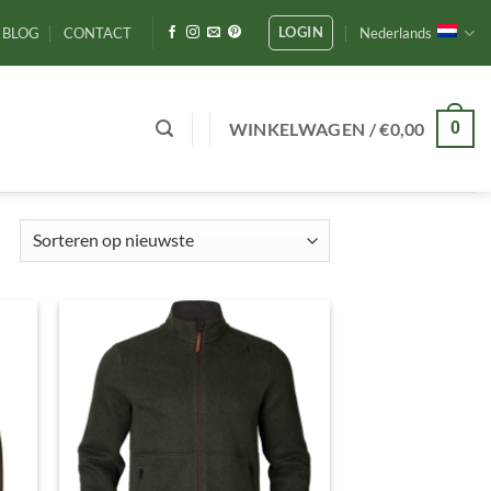
LOGIN
BLOG
CONTACT
Nederlands
WINKELWAGEN /
€
0,00
0
Gesorteerd
op
nieuwste
gen
Toevoegen
aan
ijst
verlanglijst