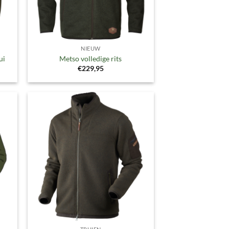
NIEUW
ui
Metso volledige rits
€
229,95
gen
Toevoegen
aan
ijst
verlanglijst