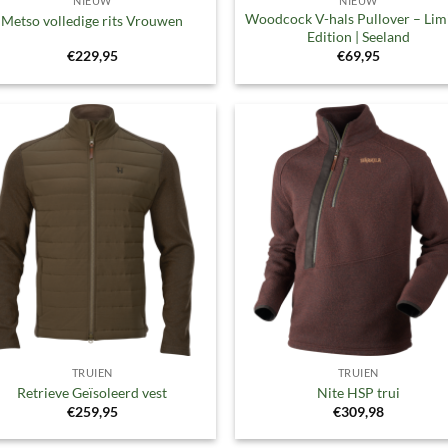
NIEUW
NIEUW
Woodcock V-hals Pullover – Lim
Metso volledige rits Vrouwen
Edition | Seeland
€
229,95
€
69,95
Toevoegen
Toevoe
aan
aan
verlanglijst
verlangl
TRUIEN
TRUIEN
Retrieve Geïsoleerd vest
Nite HSP trui
€
259,95
€
309,98