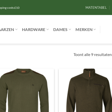
MATENTABEL
ipping costs £10
AARZEN
HARDWARE
DAMES
MERKEN
Toont alle 9 resultaten
Toevoegen
Toevoe
aan
aan
verlanglijst
verlangl