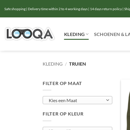
Ga
Safe shopping | Delivery time within 2 to 4 working days | 14 days return policy | Sh
naar
inhoud
KLEDING
SCHOENEN & L
KLEDING
/
TRUIEN
FILTER OP MAAT
Kies een Maat
FILTER OP KLEUR