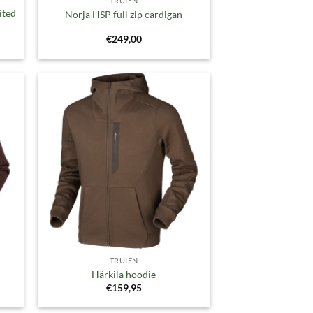
TRUIEN
ited
Norja HSP full zip cardigan
€
249,00
gen
Toevoegen
aan
ijst
verlanglijst
TRUIEN
Härkila hoodie
€
159,95