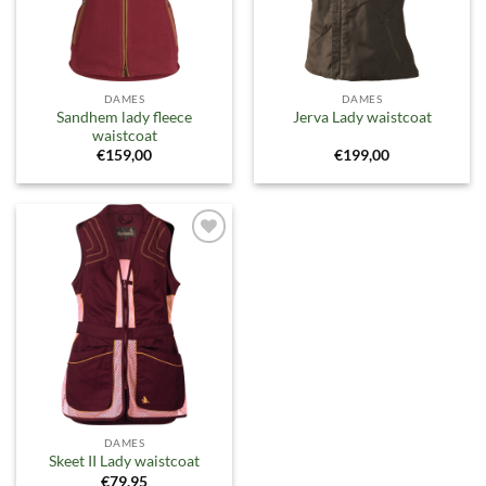
DAMES
DAMES
Sandhem lady fleece
Jerva Lady waistcoat
waistcoat
€
159,00
€
199,00
Toevoegen
aan
verlanglijst
DAMES
Skeet II Lady waistcoat
€
79,95