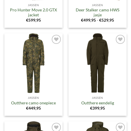
JASSEN
JASSEN
Pro Hunter Move 2.0 GTX
Deer Stalker camo HWS
jacket
jasje
Prijsklass
€
599,95
€
499,95
-
€
529,95
€499,95
tot
€529,95
Toevoegen
Toevoegen
aan
aan
verlanglijst
verlanglijst
JASSEN
JASSEN
Outthere camo onepiece
Outthere eendelig
€
449,95
€
399,95