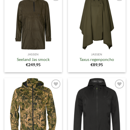
Toevoegen
Toevoegen
aan
aan
verlanglijst
verlanglijst
JASSEN
JASSEN
Seeland Jas smock
Taxus regenponcho
€
249,95
€
89,95
Toevoegen
Toevoegen
aan
aan
verlanglijst
verlanglijst