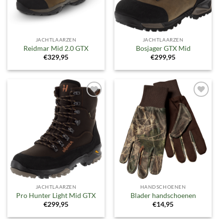
JACHTLAARZEN
JACHTLAARZEN
Reidmar Mid 2.0 GTX
Bosjager GTX Mid
€
329,95
€
299,95
Toevoegen
Toevoegen
aan
aan
verlanglijst
verlanglijst
JACHTLAARZEN
HANDSCHOENEN
Pro Hunter Light Mid GTX
Blader handschoenen
€
299,95
€
14,95