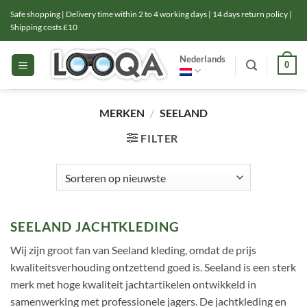
Ga
Safe shopping | Delivery time within 2 to 4 working days | 14 days return policy |
naar
Shipping costs £10
inhoud
Nederlands
0
MERKEN
/
SEELAND
FILTER
SEELAND JACHTKLEDING
Wij zijn groot fan van Seeland kleding, omdat de prijs
kwaliteitsverhouding ontzettend goed is. Seeland is een sterk
merk met hoge kwaliteit jachtartikelen ontwikkeld in
samenwerking met professionele jagers. De jachtkleding en