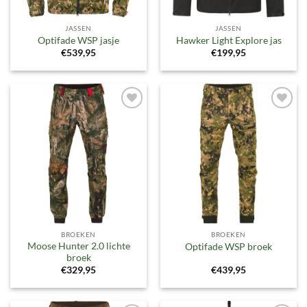
JASSEN
JASSEN
Optifade WSP jasje
Hawker Light Explore jas
€
539,95
€
199,95
Toevoegen
Toevoegen
aan
aan
verlanglijst
verlanglijst
BROEKEN
BROEKEN
Moose Hunter 2.0 lichte
Optifade WSP broek
broek
€
329,95
€
439,95