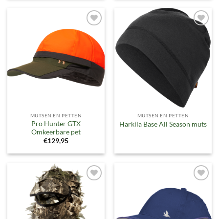
Toevoegen
Toevoegen
aan
aan
verlanglijst
verlanglijst
MUTSEN EN PETTEN
MUTSEN EN PETTEN
Pro Hunter GTX
Härkila Base All Season muts
Omkeerbare pet
€
129,95
Toevoegen
Toevoegen
aan
aan
verlanglijst
verlanglijst