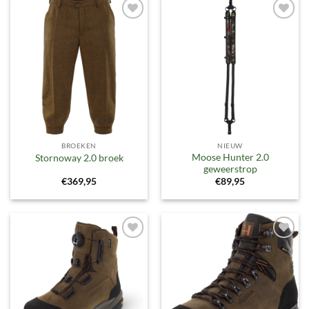
Toevoegen
Toevoegen
aan
aan
verlanglijst
verlanglijst
BROEKEN
NIEUW
Moose Hunter 2.0
Stornoway 2.0 broek
geweerstrop
€
369,95
€
89,95
Toevoegen
Toevoegen
aan
aan
verlanglijst
verlanglijst