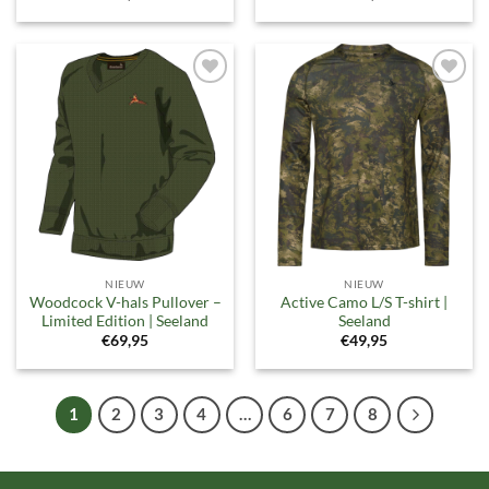
Toevoegen
Toevoegen
aan
aan
verlanglijst
verlanglijst
NIEUW
NIEUW
Woodcock V-hals Pullover –
Active Camo L/S T-shirt |
Limited Edition | Seeland
Seeland
€
69,95
€
49,95
1
2
3
4
…
6
7
8