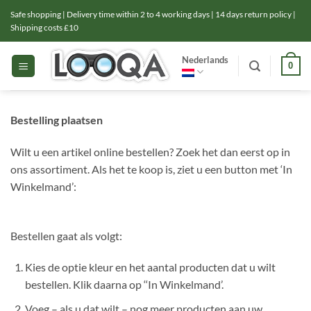
Ga
Safe shopping | Delivery time within 2 to 4 working days | 14 days return policy |
naar
Shipping costs £10
inhoud
Nederlands
0
Bestelling plaatsen
Wilt u een artikel online bestellen? Zoek het dan eerst op in
ons assortiment. Als het te koop is, ziet u een button met ‘In
Winkelmand’:
Bestellen gaat als volgt:
Kies de optie kleur en het aantal producten dat u wilt
bestellen. Klik daarna op ‘‘In Winkelmand’.
Voeg – als u dat wilt – nog meer producten aan uw