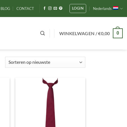
LOGIN
BLOG
CONTACT
Nederlands
WINKELWAGEN /
€
0,00
0
Gesorteerd
op
nieuwste
gen
Toevoegen
aan
ijst
verlanglijst