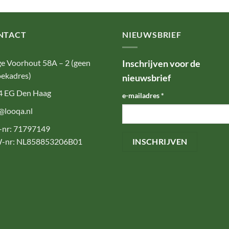
NTACT
NIEUWSBRIEF
e Voorhout 58A – 2 (geen
Inschrijven voor de
ekadres)
nieuwsbrief
4 EG Den Haag
e-mailadres
*
@looqa.nl
-nr: 71797149
-nr: NL858853206B01