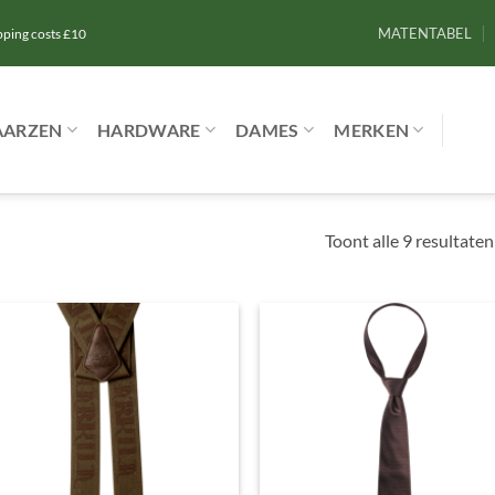
MATENTABEL
ipping costs £10
AARZEN
HARDWARE
DAMES
MERKEN
Toont alle 9 resultaten
Toevoegen
Toevoe
aan
aan
verlanglijst
verlangl