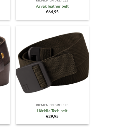
RIEMEN EN BRETELS
Arvak leather belt
€
64,95
gen
Toevoegen
aan
ijst
verlanglijst
RIEMEN EN BRETELS
Härkila Tech belt
€
29,95