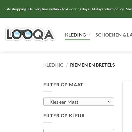
Ga
Safe shopping | Delivery time within 2 to 4 working days | 14 days return policy | Sh
naar
inhoud
KLEDING
SCHOENEN & L
KLEDING
/
RIEMEN EN BRETELS
FILTER OP MAAT
Kies een Maat
FILTER OP KLEUR