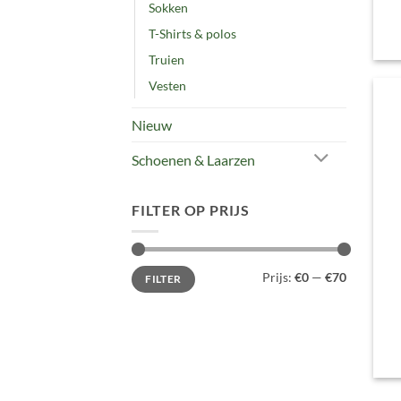
Sokken
T-Shirts & polos
Truien
Vesten
Nieuw
Schoenen & Laarzen
FILTER OP PRIJS
Min.
Max.
Prijs:
€0
—
€70
FILTER
prijs
prijs