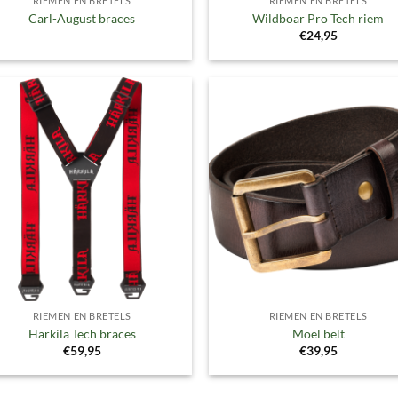
RIEMEN EN BRETELS
RIEMEN EN BRETELS
Carl-August braces
Wildboar Pro Tech riem
€
24,95
Toevoegen
Toevoe
aan
aan
verlanglijst
verlangl
RIEMEN EN BRETELS
RIEMEN EN BRETELS
Härkila Tech braces
Moel belt
€
59,95
€
39,95