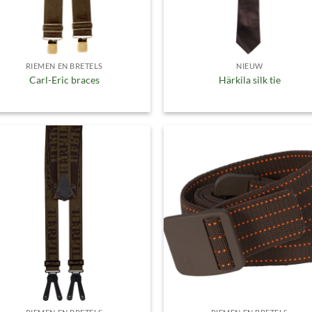
RIEMEN EN BRETELS
NIEUW
Carl-Eric braces
Härkila silk tie
Toevoegen
Toevoe
aan
aan
verlanglijst
verlangl