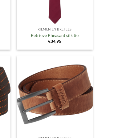
RIEMEN EN BRETELS
Retrieve Pheasant silk tie
€
34,95
gen
Toevoegen
aan
ijst
verlanglijst