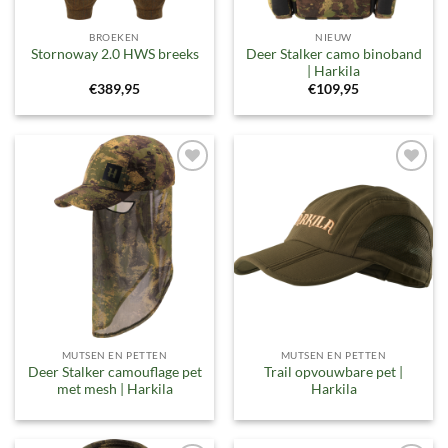
BROEKEN
NIEUW
Deer Stalker camo binoband
Stornoway 2.0 HWS breeks
| Harkila
€
389,95
€
109,95
Toevoegen
Toevoegen
aan
aan
verlanglijst
verlanglijst
MUTSEN EN PETTEN
MUTSEN EN PETTEN
Deer Stalker camouflage pet
Trail opvouwbare pet |
met mesh | Harkila
Harkila