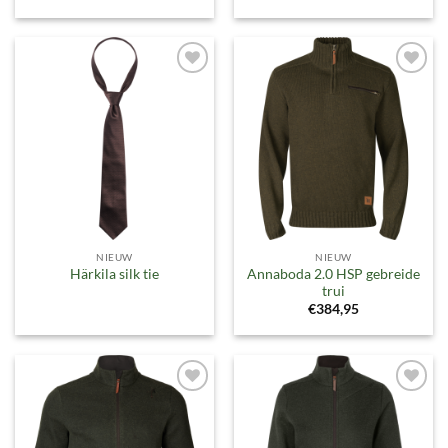
Toevoegen
Toevoegen
aan
aan
verlanglijst
verlanglijst
NIEUW
NIEUW
Annaboda 2.0 HSP gebreide
Härkila silk tie
trui
€
384,95
Toevoegen
Toevoegen
aan
aan
verlanglijst
verlanglijst