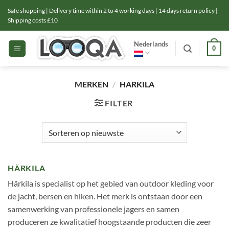
Ga
Safe shopping | Delivery time within 2 to 4 working days | 14 days return policy |
naar
Shipping costs £10
inhoud
Nederlands
0
MERKEN
/
HARKILA
FILTER
HÄRKILA
Härkila is specialist op het gebied van outdoor kleding voor
de jacht, bersen en hiken. Het merk is ontstaan door een
samenwerking van professionele jagers en samen
produceren ze kwalitatief hoogstaande producten die zeer