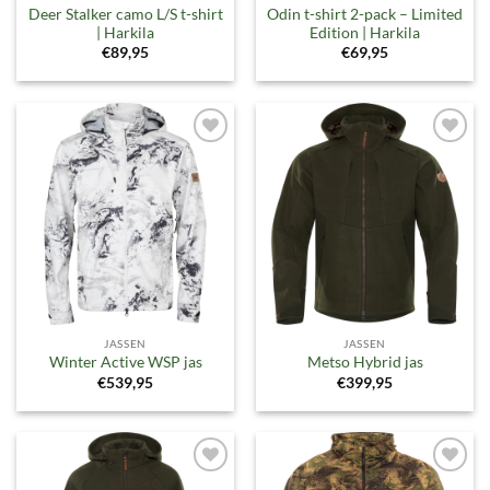
Deer Stalker camo L/S t-shirt
Odin t-shirt 2-pack – Limited
| Harkila
Edition | Harkila
€
89,95
€
69,95
Toevoegen
Toevoegen
aan
aan
verlanglijst
verlanglijst
JASSEN
JASSEN
Winter Active WSP jas
Metso Hybrid jas
€
539,95
€
399,95
Toevoegen
Toevoegen