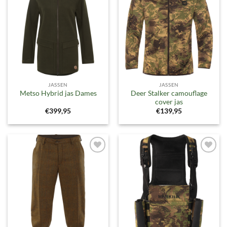
aan
aan
verlanglijst
verlanglijst
JASSEN
JASSEN
Deer Stalker camouflage
Metso Hybrid jas Dames
cover jas
€
399,95
€
139,95
Toevoegen
Toevoegen
aan
aan
verlanglijst
verlanglijst