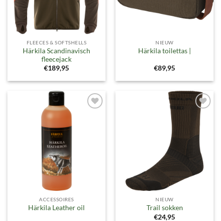
FLEECES & SOFTSHELLS
NIEUW
Härkila Scandinavisch
Härkila toilettas |
fleecejack
€
189,95
€
89,95
Toevoegen
Toevoegen
aan
aan
verlanglijst
verlanglijst
ACCESSOIRES
NIEUW
Härkila Leather oil
Trail sokken
€
24,95