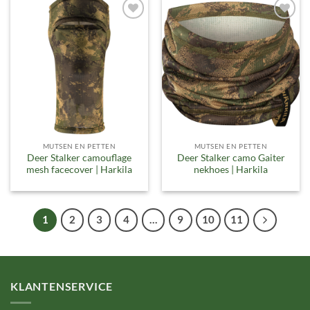
Toevoegen
Toevoegen
aan
aan
verlanglijst
verlanglijst
MUTSEN EN PETTEN
MUTSEN EN PETTEN
Deer Stalker camouflage
Deer Stalker camo Gaiter
mesh facecover | Harkila
nekhoes | Harkila
1
2
3
4
…
9
10
11
KLANTENSERVICE