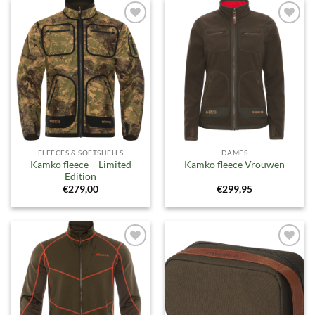
Toevoegen
Toevoegen
aan
aan
verlanglijst
verlanglijst
FLEECES & SOFTSHELLS
DAMES
Kamko fleece – Limited
Kamko fleece Vrouwen
Edition
€
279,00
€
299,95
Toevoegen
Toevoegen
aan
aan
verlanglijst
verlanglijst