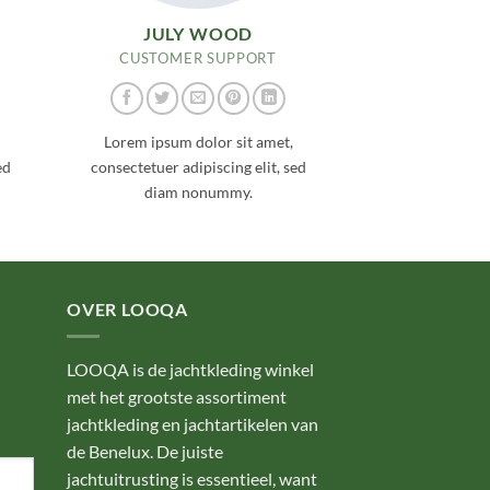
JULY WOOD
CUSTOMER SUPPORT
Lorem ipsum dolor sit amet,
ed
consectetuer adipiscing elit, sed
diam nonummy.
OVER LOOQA
LOOQA is de jachtkleding winkel
met het grootste assortiment
jachtkleding en jachtartikelen van
de Benelux. De juiste
jachtuitrusting is essentieel, want