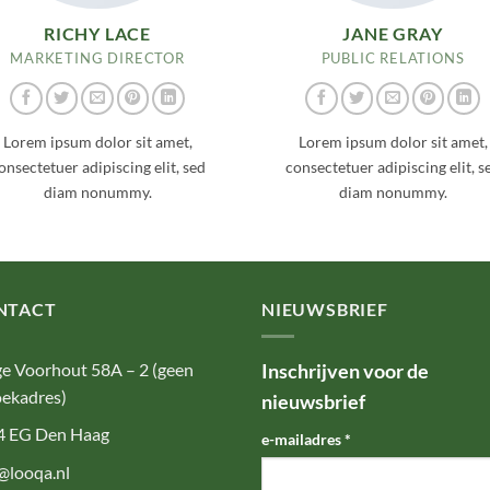
RICHY LACE
JANE GRAY
MARKETING DIRECTOR
PUBLIC RELATIONS
Lorem ipsum dolor sit amet,
Lorem ipsum dolor sit amet,
onsectetuer adipiscing elit, sed
consectetuer adipiscing elit, s
diam nonummy.
diam nonummy.
NTACT
NIEUWSBRIEF
e Voorhout 58A – 2 (geen
Inschrijven voor de
ekadres)
nieuwsbrief
4 EG Den Haag
e-mailadres
*
@looqa.nl