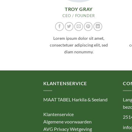
TROY GRAY
CEO / FOUNDER
Lorem ipsum dolor sit amet,
consectetuer adipiscing elit, sed
c
diam nonummy.
KLANTENSERVICE
CO
MAAT TABEL Harkila & Seeland
Lang
bezo
Klantenservice
251
Algemene voorwaarden
info
AVG Privacy Wetgeving