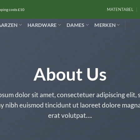
MATENTABEL
ipping costs £10
AARZEN
HARDWARE
DAMES
MERKEN
About Us
sum dolor sit amet, consectetuer adipiscing elit,
nibh euismod tincidunt ut laoreet dolore magn
erat volutpat….