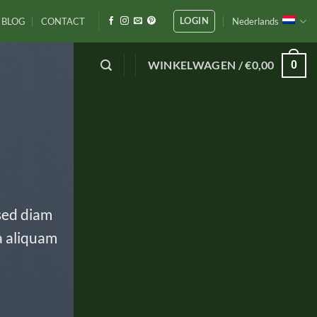
LOGIN
BLOG
CONTACT
Nederlands
WINKELWAGEN /
€
0,00
0
 sed diam
a aliquam