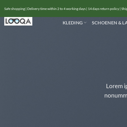
Ga
Safe shopping | Delivery time within 2 to 4 working days | 14 days return policy | Sh
naar
inhoud
KLEDING
SCHOENEN & L
Lorem ip
nonummy 