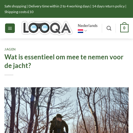
Ga
Safe shopping | Delivery time within 2 to 4 working days | 14 days return policy |
naar
Shipping costs £10
inhoud
Nederlands
0
JAGEN
Wat is essentieel om mee te nemen voor
de jacht?