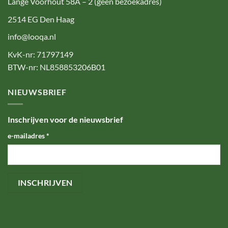
Lange Voorhout 58A – 2 (geen bezoekadres)
2514 EG Den Haag
info@looqa.nl
KvK-nr: 71797149
BTW-nr: NL858853206B01
NIEUWSBRIEF
Inschrijven voor de nieuwsbrief
e-mailadres
*