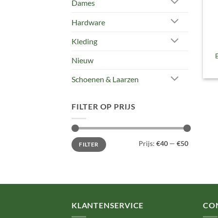
Dames
Hardware
Kleding
Nieuw
Schoenen & Laarzen
FILTER OP PRIJS
Min.
Max.
Prijs:
€40
—
€50
FILTER
prijs
prijs
KLANTENSERVICE
CO