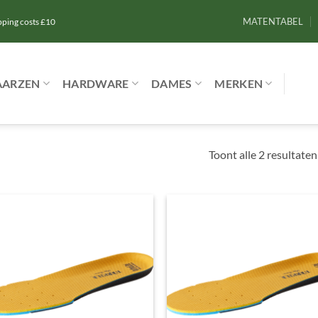
MATENTABEL
ipping costs £10
AARZEN
HARDWARE
DAMES
MERKEN
Toont alle 2 resultaten
Toevoegen
Toevoe
aan
aan
verlanglijst
verlangl