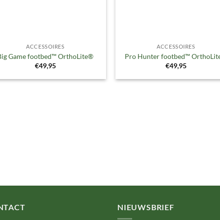
ACCESSOIRES
ACCESSOIRES
Big Game footbed™ OrthoLite®
Pro Hunter footbed™ OrthoLi
€
49,95
€
49,95
NTACT
NIEUWSBRIEF