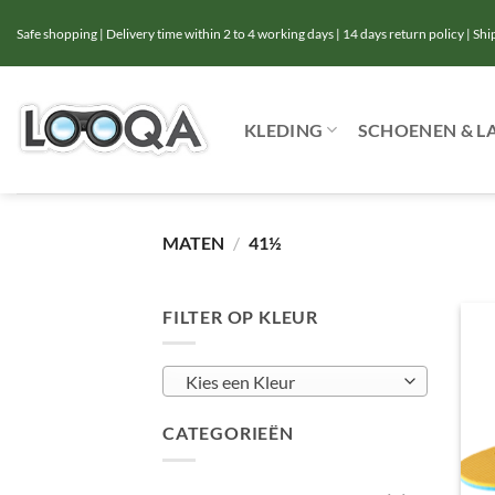
Ga
Safe shopping | Delivery time within 2 to 4 working days | 14 days return policy | Sh
naar
inhoud
KLEDING
SCHOENEN & L
MATEN
/
41½
FILTER OP KLEUR
Kies een Kleur
CATEGORIEËN