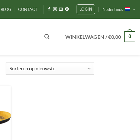
LOGIN
BLOG
CONTACT
Nederlands
WINKELWAGEN /
€
0,00
0
Gesorteerd
op
nieuwste
gen
ijst