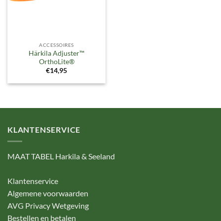
ACCESSOIRES
Härkila Adjuster™
OrthoLite®
€
14,95
KLANTENSERVICE
MAAT TABEL Harkila & Seeland
Klantenservice
Algemene voorwaarden
AVG Privacy Wetgeving
Bestellen en betalen