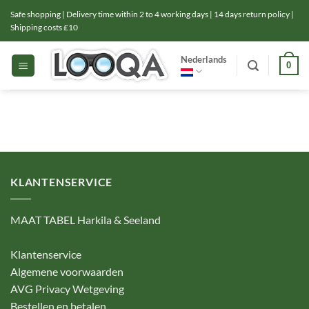
Ga
Safe shopping | Delivery time within 2 to 4 working days | 14 days return policy |
naar
Shipping costs £10
inhoud
Nederlands
0
KLANTENSERVICE
MAAT TABEL Harkila & Seeland
Klantenservice
Algemene voorwaarden
AVG Privacy Wetgeving
Bestellen en betalen