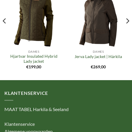
Toevoegen
Toevoegen
aan
aan
verlanglijst
verlanglijst
DAMES
DAMES
Hjartvar Insulated Hybrid
Jerva Lady jacket | Härkila
Lady jacket
€
199,00
€
269,00
KLANTENSERVICE
MAAT TABEL Harkila & Seeland
Klantenservice
Algemene voorwaarden