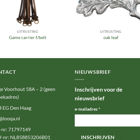
UITRUSTING
UITRUSTING
Game carrier f/belt
oak leaf
NTACT
NIEUWSBRIEF
e Voorhout 58A – 2 (geen
Inschrijven voor de
ekadres)
nieuwsbrief
4 EG Den Haag
e-mailadres
*
@looqa.nl
-nr: 71797149
-nr: NL858853206B01