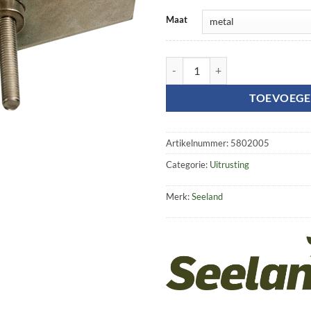
Maat
Bracket for trophy plate aantal
TOEVOEGE
Artikelnummer:
5802005
Categorie:
Uitrusting
Merk:
Seeland