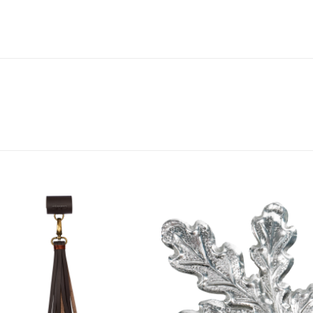
Toevoegen
Toevoe
aan
aan
verlanglijst
verlangl