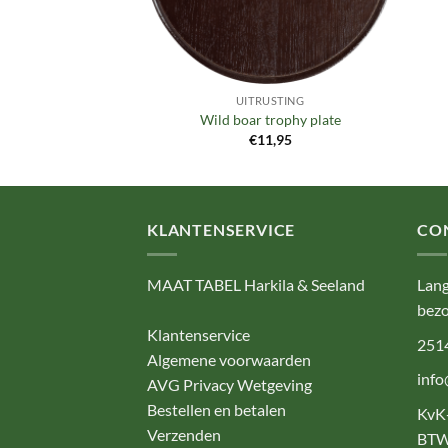
UITRUSTING
Wild boar trophy plate
€
11,95
KLANTENSERVICE
CO
MAAT TABEL Harkila & Seeland
Lang
bezo
Klantenservice
251
Algemene voorwaarden
info
AVG Privacy Wetgeving
Bestellen en betalen
KvK
Verzenden
BTW