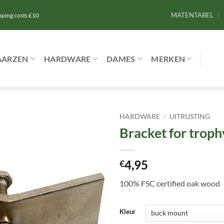
MATENTABEL
ipping costs £10
AARZEN
HARDWARE
DAMES
MERKEN
HARDWARE
/
UITRUSTING
Bracket for troph
Toevoegen
aan
verlanglijst
4,95
€
100% FSC certified oak wood
Kleur