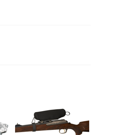
gen
Toevoegen
aan
ijst
verlanglijst