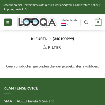
Ga
Safe shopping | Delivery time within 2 to 4 working days | 14 days return policy |
naar
Shipping costs £10
inhoud
Nederlands
0
KLEUREN
/
(340100999)
FILTER
Geen producten gevonden die aan je zoekcriteria voldoen.
KLANTENSERVICE
MAAT TABEL Harkila & Seeland