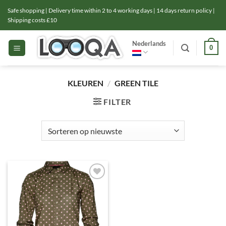
Ga
Safe shopping | Delivery time within 2 to 4 working days | 14 days return policy |
naar
Shipping costs £10
inhoud
Nederlands
0
KLEUREN
/
GREEN TILE
FILTER
Toevoegen
aan
verlanglijst