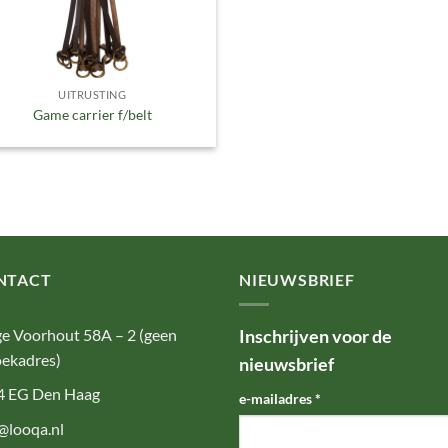
UITRUSTING
Game carrier f/belt
NTACT
NIEUWSBRIEF
e Voorhout 58A – 2 (geen
Inschrijven voor de
ekadres)
nieuwsbrief
4 EG Den Haag
e-mailadres
*
@looqa.nl