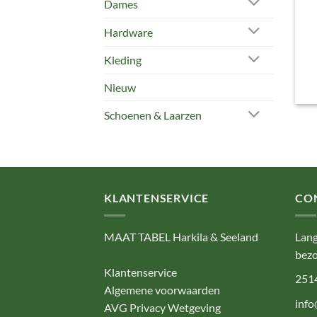
Dames
Hardware
Kleding
Nieuw
Schoenen & Laarzen
KLANTENSERVICE
CO
MAAT TABEL Harkila & Seeland
Lang
bezo
Klantenservice
251
Algemene voorwaarden
info
AVG Privacy Wetgeving