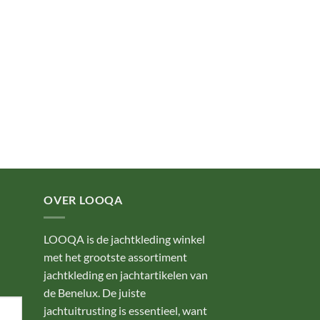
OVER LOOQA
LOOQA is de jachtkleding winkel
met het grootste assortiment
jachtkleding en jachtartikelen van
de Benelux. De juiste
jachtuitrusting is essentieel, want