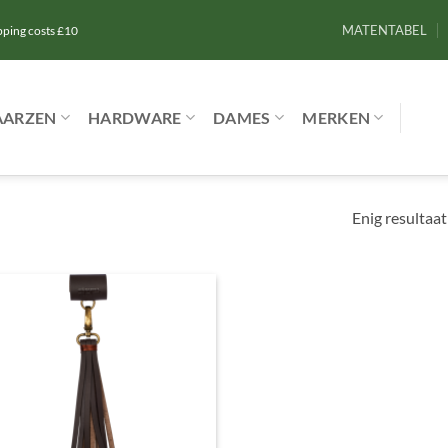
MATENTABEL
ipping costs £10
AARZEN
HARDWARE
DAMES
MERKEN
Enig resultaat
Toevoegen
aan
verlanglijst