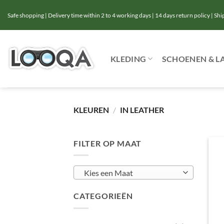
Ga
Safe shopping | Delivery time within 2 to 4 working days | 14 days return policy | Sh
naar
inhoud
KLEDING
SCHOENEN & L
KLEUREN
/
IN LEATHER
FILTER OP MAAT
Kies een Maat
CATEGORIEËN