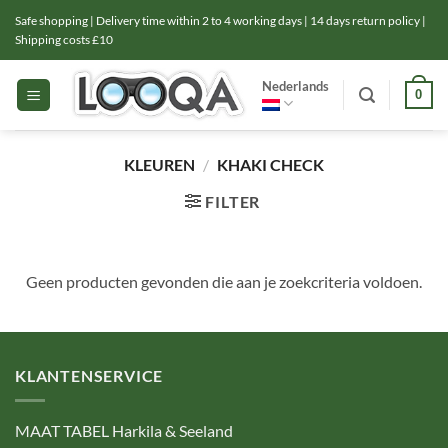
Ga
Safe shopping | Delivery time within 2 to 4 working days | 14 days return policy |
naar
Shipping costs £10
inhoud
Nederlands
0
KLEUREN
/
KHAKI CHECK
FILTER
Geen producten gevonden die aan je zoekcriteria voldoen.
KLANTENSERVICE
MAAT TABEL Harkila & Seeland