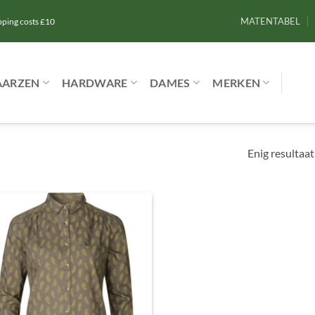
MATENTABEL
ipping costs £10
AARZEN
HARDWARE
DAMES
MERKEN
Enig resultaat
Toevoegen
aan
verlanglijst