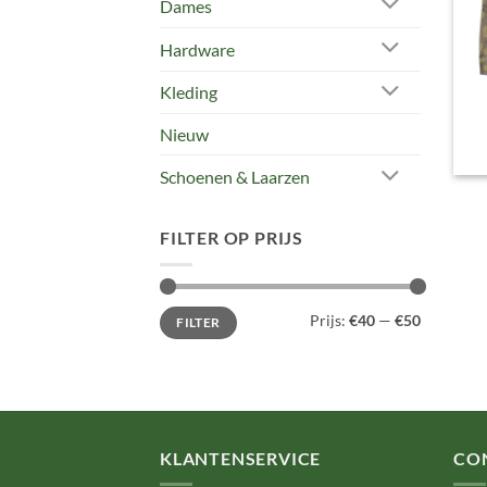
Dames
Hardware
Kleding
Nieuw
Schoenen & Laarzen
FILTER OP PRIJS
Min.
Max.
Prijs:
€40
—
€50
FILTER
prijs
prijs
KLANTENSERVICE
CO