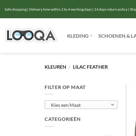
Ga
Safe shopping | Delivery time within 2 to 4 working days | 14 days return policy | Sh
naar
inhoud
KLEDING
SCHOENEN & L
KLEUREN
/
LILAC FEATHER
FILTER OP MAAT
Kies een Maat
CATEGORIEËN