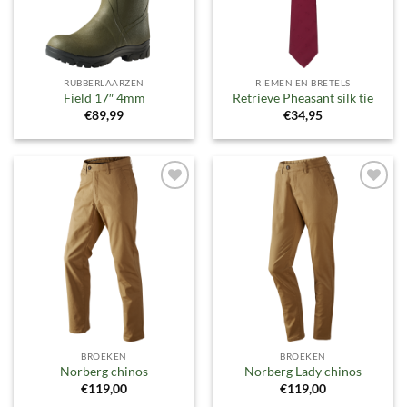
RUBBERLAARZEN
RIEMEN EN BRETELS
Field 17″ 4mm
Retrieve Pheasant silk tie
€
89,99
€
34,95
Toevoegen
Toevoegen
aan
aan
verlanglijst
verlanglijst
BROEKEN
BROEKEN
Norberg chinos
Norberg Lady chinos
€
119,00
€
119,00