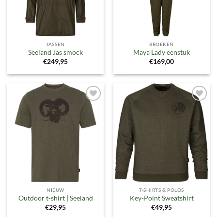
JASSEN
BROEKEN
Seeland Jas smock
Maya Lady eenstuk
€
249,95
€
169,00
Toevoegen
Toevoegen
aan
aan
verlanglijst
verlanglijst
NIEUW
T-SHIRTS & POLOS
Outdoor t-shirt | Seeland
Key-Point Sweatshirt
€
29,95
€
49,95