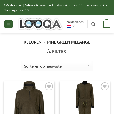
Ga
Safe shopping | Delivery time within 2 to 4 working days | 14 days return policy |
naar
Shipping costs £10
inhoud
Nederlands
0
KLEUREN
/
PINE GREEN MELANGE
FILTER
Toevoegen
Toevoegen
aan
aan
verlanglijst
verlanglijst