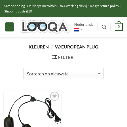
Ga
Safe shopping | Delivery time within 2 to 4 working days | 14 days return policy |
naar
Shipping costs £10
inhoud
Nederlands
0
KLEUREN
/
W/EUROPEAN PLUG
FILTER
Toevoegen
aan
verlanglijst