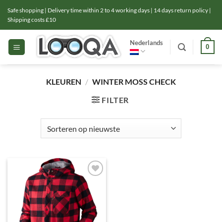
Ga
Safe shopping | Delivery time within 2 to 4 working days | 14 days return policy |
naar
Shipping costs £10
inhoud
Nederlands
0
KLEUREN
/
WINTER MOSS CHECK
FILTER
Toevoegen
aan
verlanglijst