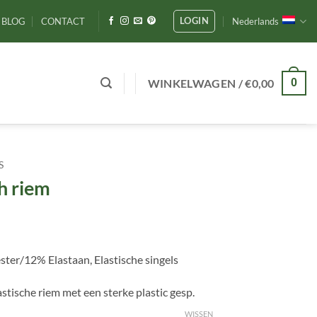
LOGIN
BLOG
CONTACT
Nederlands
WINKELWAGEN /
€
0,00
0
S
h riem
er/12% Elastaan, Elastische singels
stische riem met een sterke plastic gesp.
WISSEN