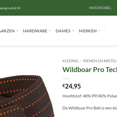
MATENTABEL
ipping costs £10
AARZEN
HARDWARE
DAMES
MERKEN
KLEDING
/
RIEMEN EN BRETEL
Wildboar Pro Tec
Toevoegen
aan
verlanglijst
24,95
€
Hoofdstof: 48% PP/40% Polyest
De Wildboar Pro Belt is een ela