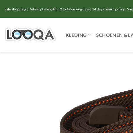
Ga
Safe shopping | Delivery time within 2 to 4 working days | 14 days return policy | Sh
naar
inhoud
KLEDING
SCHOENEN & L