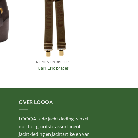
aan
ijst
verlanglijst
RIEMEN EN BRETELS
Carl-Eric braces
OVER LOOQA
LOOQA is de jachtkleding winkel
met het grootste assortiment
jachtkleding en jachtartikelen van