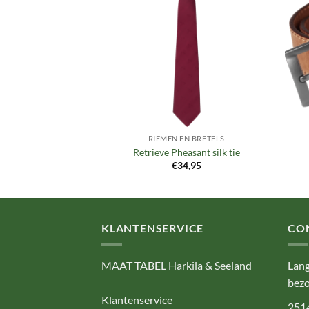
aan
aan
verlanglijst
verlanglijst
EN BRETELS
RIEMEN EN BRETELS
 Tech belt
Retrieve Pheasant silk tie
9,95
€
34,95
KLANTENSERVICE
CO
MAAT TABEL Harkila & Seeland
Lang
bezo
Klantenservice
251