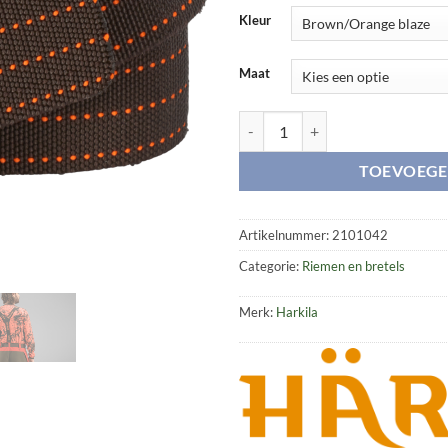
Kleur
Maat
Wildboar Pro Tech riem aantal
TOEVOEGE
Artikelnummer:
2101042
Categorie:
Riemen en bretels
Merk:
Harkila