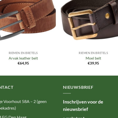
aan
aan
verlanglijst
verlangl
RIEMEN EN BRETELS
RIEMEN EN BRETELS
Arvak leather belt
Moel belt
€
64,95
€
39,95
NTACT
NIEUWSBRIEF
e Voorhout 58A – 2 (geen
Inschrijven voor de
ekadres)
nieuwsbrief
4 EG Den Haag