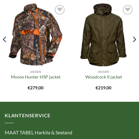
Toevoegen
Toevoegen
aan
aan
verlanglijst
verlanglijst
JASSEN
JASSEN
Moose Hunter HSP jacket
Woodcock II jacket
€
279,00
€
219,00
KLANTENSERVICE
MAAT TABEL Harkila & Seeland