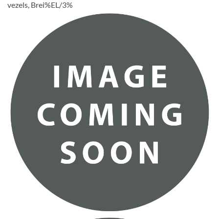
vezels, Brei%EL/3%