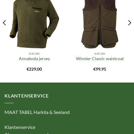
Toevoegen
Toevoegen
aan
aan
verlanglijst
verlanglijst
NIEUW
NIEUW
Annaboda jersey
Winster Classic waistcoat
€
229,00
€
99,95
KLANTENSERVICE
MAAT TABEL Harkila & Seeland
Klantenservice