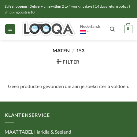
Ga
Safe shopping | Delivery time within 2 to 4 working days | 14 days return policy |
naar
Shipping costs £10
inhoud
Nederlands
0
MATEN
/
153
FILTER
Geen producten gevonden die aan je zoekcriteria voldoen.
KLANTENSERVICE
MAAT TABEL Harkila & Seeland