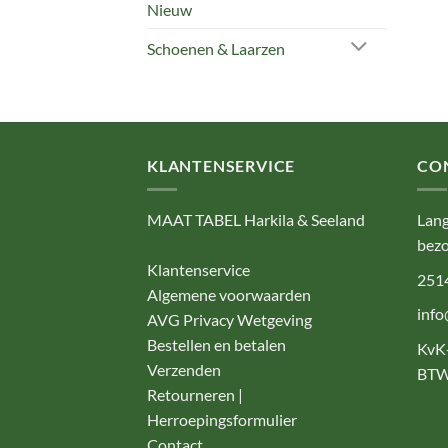
Nieuw
Schoenen & Laarzen
KLANTENSERVICE
CO
MAAT TABEL Harkila & Seeland
Lang
bezo
Klantenservice
251
Algemene voorwaarden
info
AVG Privacy Wetgeving
Bestellen en betalen
KvK
Verzenden
BTW
Retourneren |
Herroepingsformulier
Contact