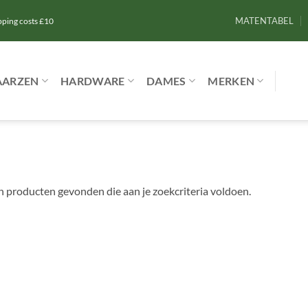
MATENTABEL
ipping costs £10
AARZEN
HARDWARE
DAMES
MERKEN
 producten gevonden die aan je zoekcriteria voldoen.