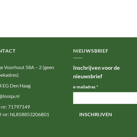
NTACT
NIEUWSBRIEF
e Voorhout 58A – 2 (geen
Inschrijven voor de
ekadres)
nieuwsbrief
4 EG Den Haag
e-mailadres
*
@looqa.nl
-nr: 71797149
-nr: NL858853206B01