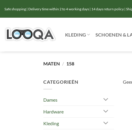
Ga
Safe shopping | Delivery time within 2 to 4 working days | 14 days return policy | Sh
naar
inhoud
KLEDING
SCHOENEN & L
MATEN
/
158
CATEGORIEËN
Geen
Dames
Hardware
Kleding