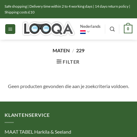
Ga
Safe shopping | Delivery time within 2 to 4 working days | 14 days return policy |
naar
Shipping costs £10
inhoud
Nederlands
0
MATEN
/
229
FILTER
Geen producten gevonden die aan je zoekcriteria voldoen.
KLANTENSERVICE
MAAT TABEL Harkila & Seeland