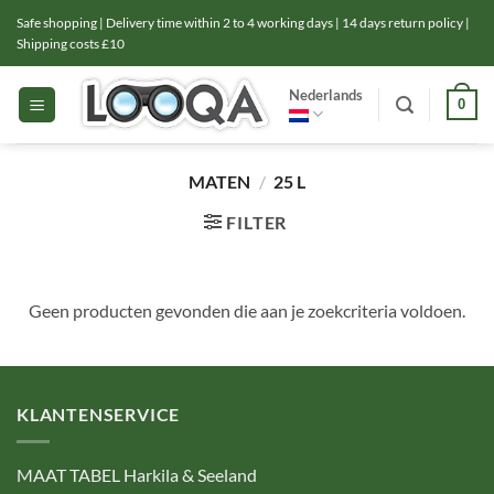
Ga
Safe shopping | Delivery time within 2 to 4 working days | 14 days return policy |
naar
Shipping costs £10
inhoud
Nederlands
0
MATEN
/
25 L
FILTER
Geen producten gevonden die aan je zoekcriteria voldoen.
KLANTENSERVICE
MAAT TABEL Harkila & Seeland