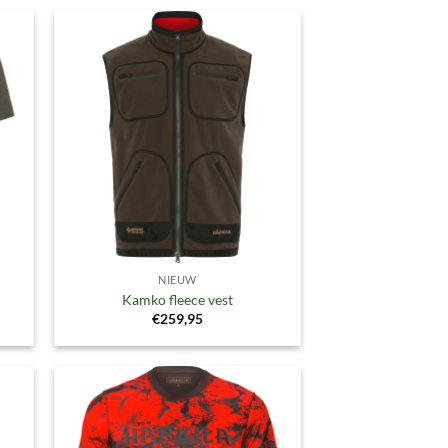
gen
Toevoegen
aan
ijst
verlanglijst
NIEUW
Kamko fleece vest
€
259,95
gen
Toevoegen
aan