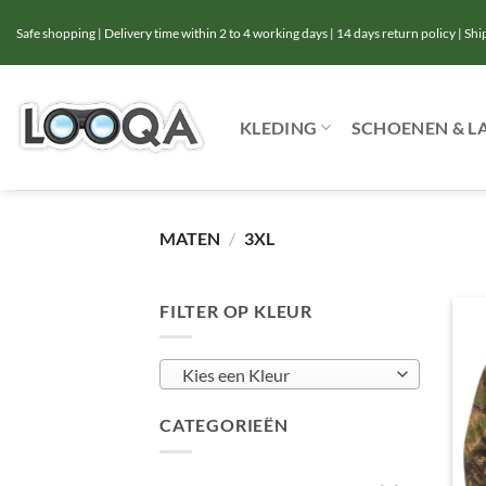
Ga
Safe shopping | Delivery time within 2 to 4 working days | 14 days return policy | Sh
naar
inhoud
KLEDING
SCHOENEN & L
MATEN
/
3XL
FILTER OP KLEUR
Kies een Kleur
CATEGORIEËN