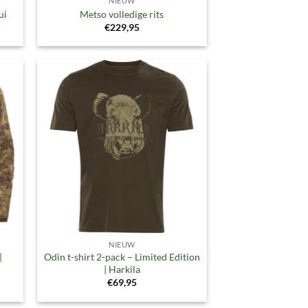
NIEUW
ui
Metso volledige rits
€
229,95
gen
Toevoegen
aan
ijst
verlanglijst
NIEUW
|
Odin t-shirt 2-pack – Limited Edition
| Harkila
€
69,95