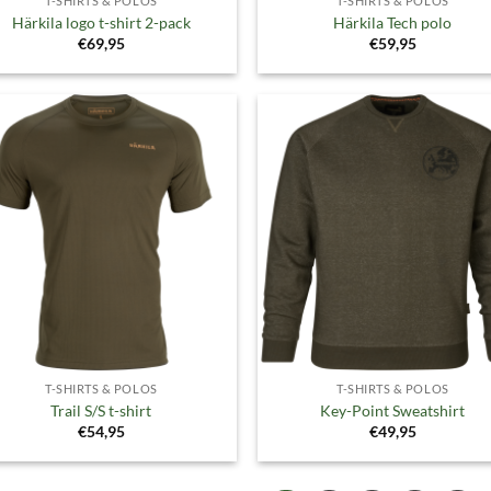
T-SHIRTS & POLOS
T-SHIRTS & POLOS
Härkila logo t-shirt 2-pack
Härkila Tech polo
€
69,95
€
59,95
Toevoegen
Toevoe
aan
aan
verlanglijst
verlangl
T-SHIRTS & POLOS
T-SHIRTS & POLOS
Trail S/S t-shirt
Key-Point Sweatshirt
€
54,95
€
49,95