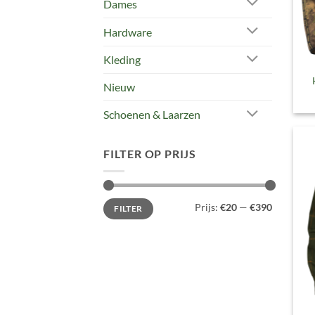
Dames
Hardware
Kleding
Nieuw
Schoenen & Laarzen
FILTER OP PRIJS
Min.
Max.
Prijs:
€20
—
€390
FILTER
prijs
prijs