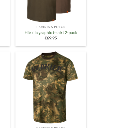
T-SHIRTS & POLOS
Härkila graphic t-shirt 2-pack
€
69,95
gen
Toevoegen
aan
ijst
verlanglijst