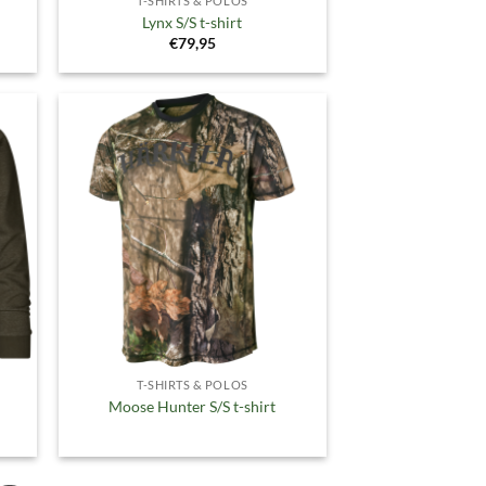
T-SHIRTS & POLOS
Lynx S/S t-shirt
€
79,95
gen
Toevoegen
aan
ijst
verlanglijst
T-SHIRTS & POLOS
Moose Hunter S/S t-shirt