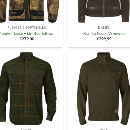
FLEECES & SOFTSHELLS
DAMES
Kamko fleece – Limited Edition
Kamko fleece Vrouwen
€
279,00
€
299,95
Toevoegen
Toevoe
aan
aan
verlanglijst
verlangl