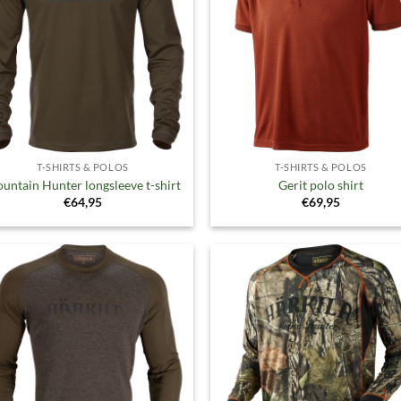
verlanglijst
verlangl
T-SHIRTS & POLOS
T-SHIRTS & POLOS
untain Hunter longsleeve t-shirt
Gerit polo shirt
€
64,95
€
69,95
Toevoegen
Toevoe
aan
aan
verlanglijst
verlangl