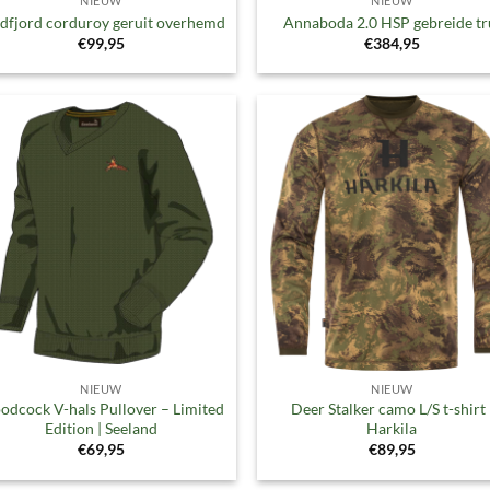
NIEUW
NIEUW
dfjord corduroy geruit overhemd
Annaboda 2.0 HSP gebreide tr
€
99,95
€
384,95
Toevoegen
Toevoe
aan
aan
verlanglijst
verlangl
NIEUW
NIEUW
dcock V-hals Pullover – Limited
Deer Stalker camo L/S t-shirt 
Edition | Seeland
Harkila
€
69,95
€
89,95