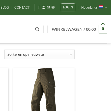
LOGIN
BLOG
CONTACT
Nederlands
WINKELWAGEN /
€
0,00
0
Gesorteerd
op
nieuwste
gen
Toevoegen
aan
ijst
verlanglijst