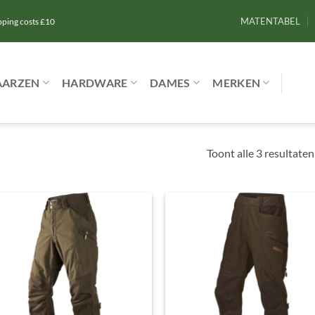
MATENTABEL
ipping costs £10
AARZEN
HARDWARE
DAMES
MERKEN
Toont alle 3 resultaten
Toevoegen
Toevoe
aan
aan
verlanglijst
verlangl