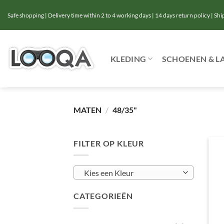
Ga
Safe shopping | Delivery time within 2 to 4 working days | 14 days return policy | Sh
naar
inhoud
KLEDING
SCHOENEN & L
MATEN
/
48/35"
FILTER OP KLEUR
Kies een Kleur
CATEGORIEËN