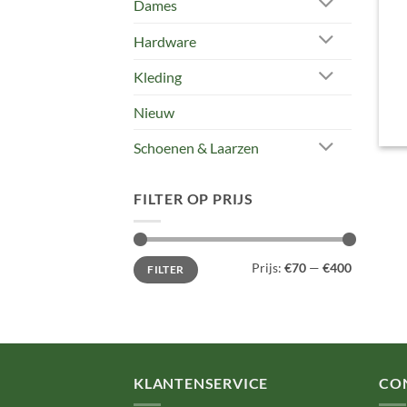
Dames
Hardware
Kleding
Nieuw
Schoenen & Laarzen
FILTER OP PRIJS
Min.
Max.
Prijs:
€70
—
€400
FILTER
prijs
prijs
KLANTENSERVICE
CO