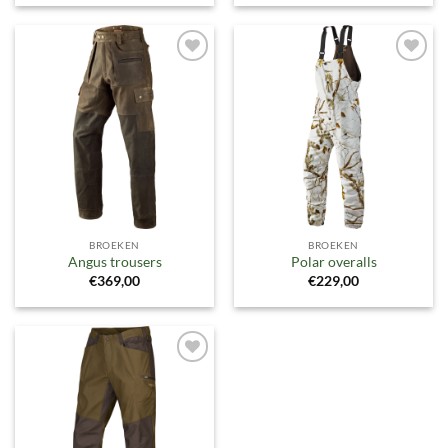
Toevoegen
Toevoegen
aan
aan
verlanglijst
verlanglijst
BROEKEN
BROEKEN
Angus trousers
Polar overalls
€
369,00
€
229,00
Toevoegen
aan
verlanglijst