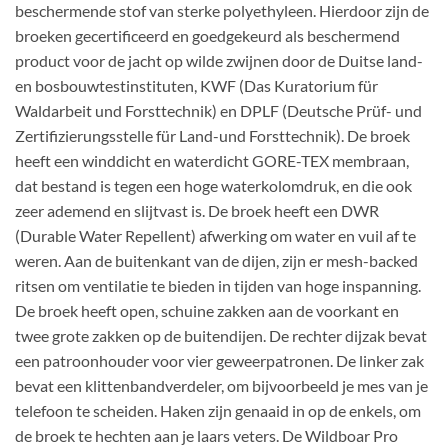
beschermende stof van sterke polyethyleen. Hierdoor zijn de
broeken gecertificeerd en goedgekeurd als beschermend
product voor de jacht op wilde zwijnen door de Duitse land-
en bosbouwtestinstituten, KWF (Das Kuratorium für
Waldarbeit und Forsttechnik) en DPLF (Deutsche Prüf- und
Zertifizierungsstelle für Land-und Forsttechnik). De broek
heeft een winddicht en waterdicht GORE-TEX membraan,
dat bestand is tegen een hoge waterkolomdruk, en die ook
zeer ademend en slijtvast is. De broek heeft een DWR
(Durable Water Repellent) afwerking om water en vuil af te
weren. Aan de buitenkant van de dijen, zijn er mesh-backed
ritsen om ventilatie te bieden in tijden van hoge inspanning.
De broek heeft open, schuine zakken aan de voorkant en
twee grote zakken op de buitendijen. De rechter dijzak bevat
een patroonhouder voor vier geweerpatronen. De linker zak
bevat een klittenbandverdeler, om bijvoorbeeld je mes van je
telefoon te scheiden. Haken zijn genaaid in op de enkels, om
de broek te hechten aan je laars veters. De Wildboar Pro