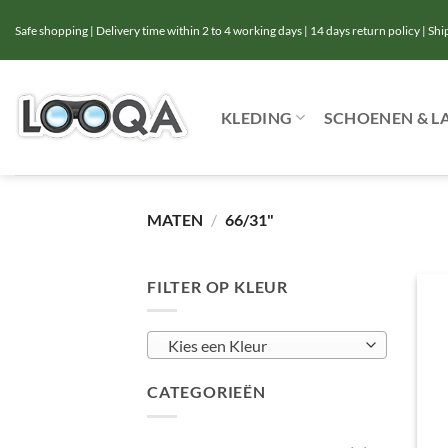
Ga
Safe shopping | Delivery time within 2 to 4 working days | 14 days return policy | Sh
naar
inhoud
KLEDING
SCHOENEN & L
MATEN
/
66/31"
FILTER OP KLEUR
Kies een Kleur
CATEGORIEËN