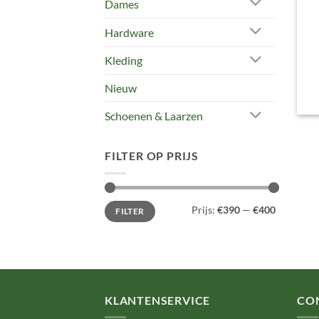
Dames
Hardware
Kleding
Nieuw
Schoenen & Laarzen
FILTER OP PRIJS
Min.
Max.
Prijs:
€390
—
€400
FILTER
prijs
prijs
KLANTENSERVICE
CO