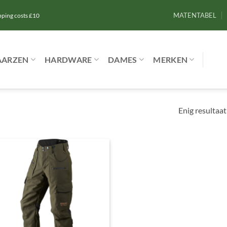
MATENTABEL
ipping costs £10
AARZEN
HARDWARE
DAMES
MERKEN
Enig resultaat
Toevoegen
aan
verlanglijst