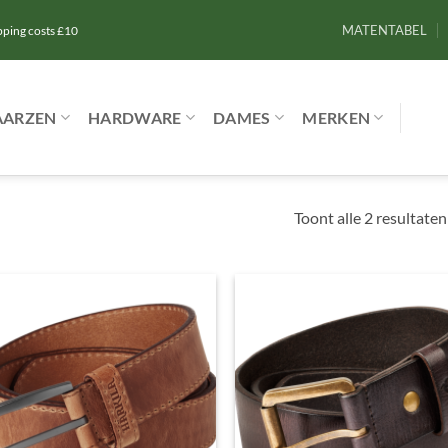
MATENTABEL
ipping costs £10
AARZEN
HARDWARE
DAMES
MERKEN
Toont alle 2 resultaten
Toevoegen
Toevoe
aan
aan
verlanglijst
verlangl