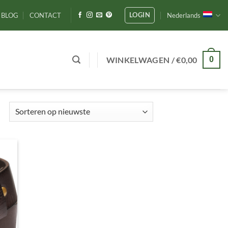
LOGIN
BLOG
CONTACT
Nederlands
WINKELWAGEN /
€
0,00
0
Gesorteerd
op
nieuwste
gen
ijst