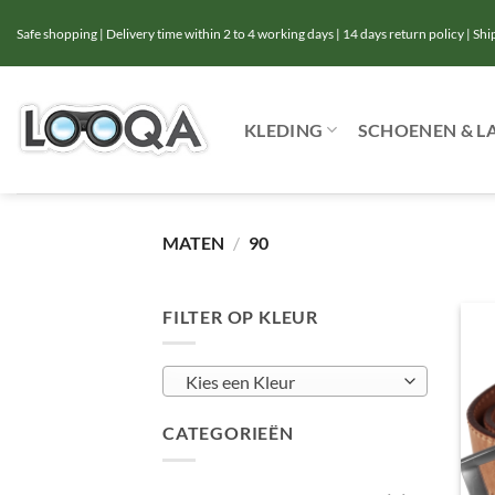
Ga
Safe shopping | Delivery time within 2 to 4 working days | 14 days return policy | Sh
naar
inhoud
KLEDING
SCHOENEN & L
MATEN
/
90
FILTER OP KLEUR
Kies een Kleur
CATEGORIEËN