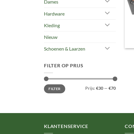
Dames
Hardware
Kleding
Nieuw
Schoenen & Laarzen
FILTER OP PRIJS
Min.
Max.
Prijs:
€30
—
€70
FILTER
prijs
prijs
KLANTENSERVICE
CO