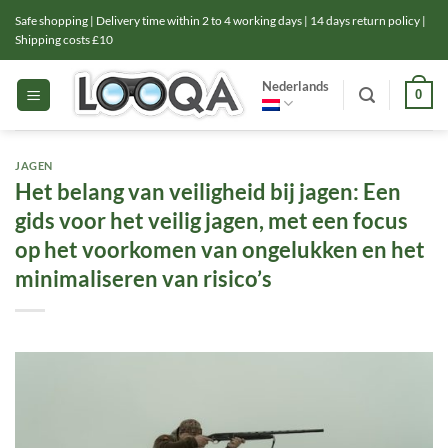
Ga
Safe shopping | Delivery time within 2 to 4 working days | 14 days return policy |
naar
Shipping costs £10
inhoud
Nederlands
0
JAGEN
Het belang van veiligheid bij jagen: Een
gids voor het veilig jagen, met een focus
op het voorkomen van ongelukken en het
minimaliseren van risico’s