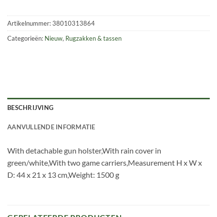
Artikelnummer:
38010313864
Categorieën:
Nieuw
,
Rugzakken & tassen
BESCHRIJVING
AANVULLENDE INFORMATIE
With detachable gun holster,With rain cover in
green/white,With two game carriers,Measurement H x W x
D: 44 x 21 x 13 cm,Weight: 1500 g