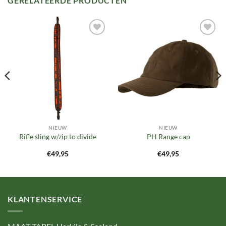
GERELATEERDE PRODUCTEN
Toevoegen
Toevoegen
aan
aan
verlanglijst
verlanglijst
NIEUW
NIEUW
Rifle sling w/zip to divide
PH Range cap
€
49,95
€
49,95
KLANTENSERVICE