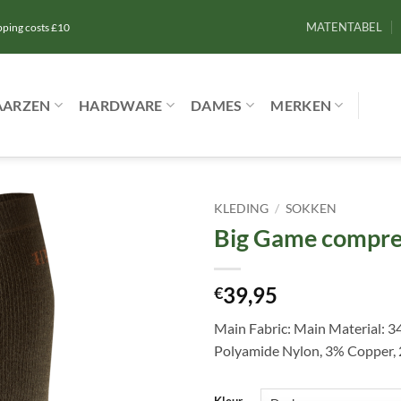
MATENTABEL
ipping costs £10
AARZEN
HARDWARE
DAMES
MERKEN
KLEDING
/
SOKKEN
Big Game compres
Toevoegen
aan
verlanglijst
39,95
€
Main Fabric: Main Material: 
Polyamide Nylon, 3% Copper, 
Kleur