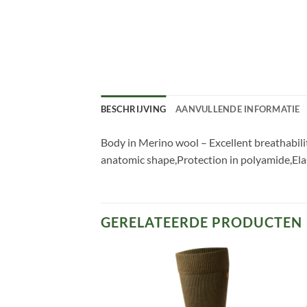
BESCHRIJVING
AANVULLENDE INFORMATIE
Body in Merino wool – Excellent breathabili
anatomic shape,Protection in polyamide,Elas
GERELATEERDE PRODUCTEN
Toevoegen
Toevoegen
aan
aan
verlanglijst
verlanglijst