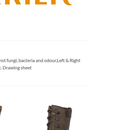
st fungi, bacteria and odour,Left & Right
c. Drawing sheet
gen
Toevoegen
aan
ijst
verlanglijst