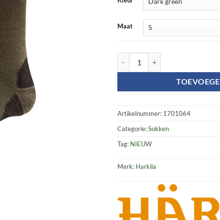
Maat
Big Game compression long sock 
TOEVOEGE
Artikelnummer:
1701064
Categorie:
Sokken
Tag:
NIEUW
Merk:
Harkila