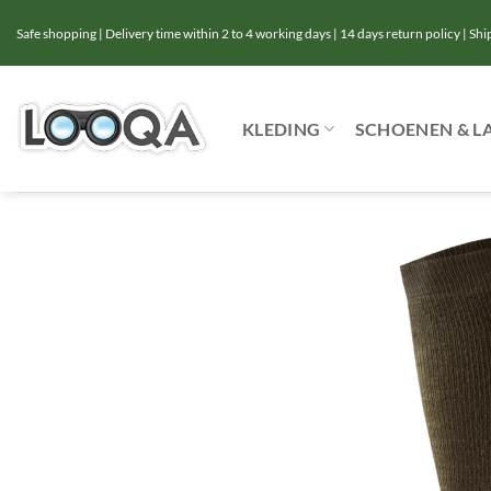
Ga
Safe shopping | Delivery time within 2 to 4 working days | 14 days return policy | Sh
naar
inhoud
KLEDING
SCHOENEN & L