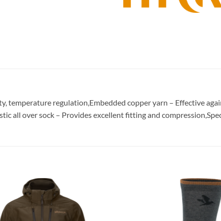
ty, temperature regulation,Embedded copper yarn – Effective again
tic all over sock – Provides excellent fitting and compression,Spe
Toevoegen
Toevoe
aan
aan
verlanglijst
verlangl