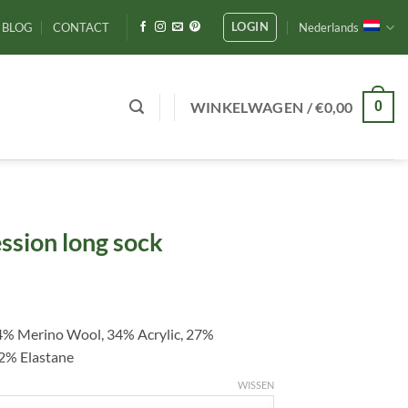
LOGIN
BLOG
CONTACT
Nederlands
WINKELWAGEN /
€
0,00
0
sion long sock
34% Merino Wool, 34% Acrylic, 27%
2% Elastane
WISSEN