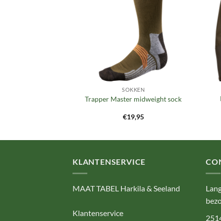
SSEN
SOKKEN
uilt jacket
Trapper Master midweight sock
9,95
€
19,95
KLANTENSERVICE
CO
MAAT TABEL Harkila & Seeland
Lang
bezo
Klantenservice
251