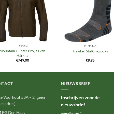
JASSEN
KLEDING
Mountain Hunter Pro jas van
Hawker Stalking socks
Härkila
€
749,00
€
9,95
NTACT
NIEUWSBRIEF
e Voorhout 58A – 2 (geen
Inschrijven voor de
ekadres)
nieuwsbrief
4 EG Den Haag
e-mailadres
*