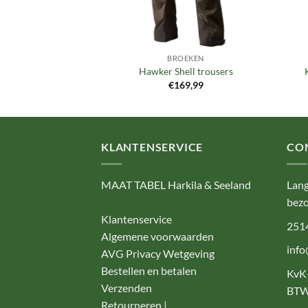
OEKEN
BROEKEN
 trousers
Hawker Shell trousers
09,00
€
169,99
KLANTENSERVICE
CO
MAAT TABEL Harkila & Seeland
Lang
bezo
Klantenservice
251
Algemene voorwaarden
info
AVG Privacy Wetgeving
Bestellen en betalen
KvK
Verzenden
BTW
Retourneren |