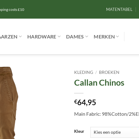
MATENTABEL
ipping costs £10
AARZEN
HARDWARE
DAMES
MERKEN
KLEDING
/
BROEKEN
Callan Chinos
Toevoegen
aan
verlanglijst
64,95
€
Main Fabric: 98%Cotton/2%El
Kleur