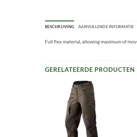
BESCHRIJVING
AANVULLENDE INFORMATIE
Full flex material, allowing maximum of m
GERELATEERDE PRODUCTEN
Toevoegen
Toevoegen
aan
aan
verlanglijst
verlanglijst