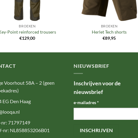
BROEKEN
BROEKEN
Key-Point reinforced trousers
Herlet Tech shorts
€
129,00
€
89,95
NTACT
NIEUWSBRIEF
e Voorhout 58A – 2 (geen
Inschrijven voor de
ekadres)
nieuwsbrief
4 EG Den Haag
e-mailadres
*
@looqa.nl
-nr: 71797149
-nr: NL858853206B01