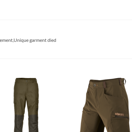
ovement,Unique garment died
Toevoegen
Toevoe
aan
aan
verlanglijst
verlangl