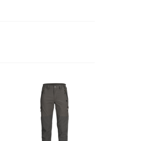
gen
Toevoegen
aan
ijst
verlanglijst