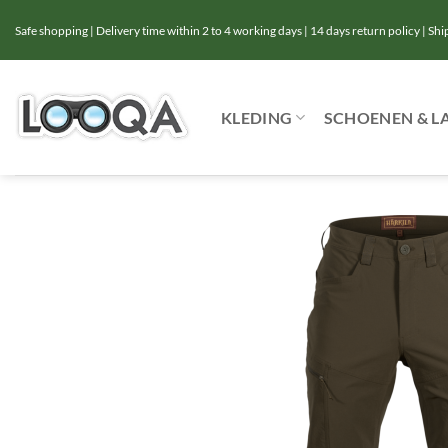
Ga
Safe shopping | Delivery time within 2 to 4 working days | 14 days return policy | Sh
naar
inhoud
KLEDING
SCHOENEN & L