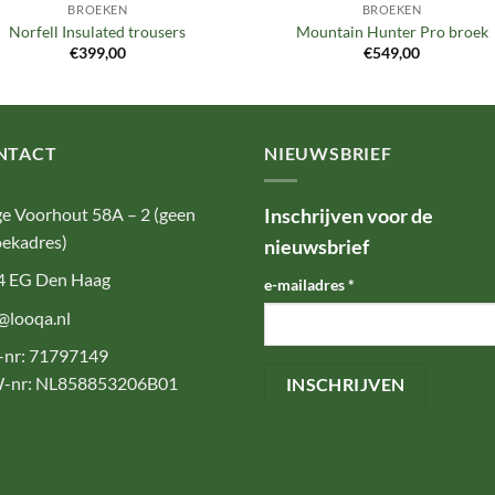
BROEKEN
BROEKEN
Norfell Insulated trousers
Mountain Hunter Pro broek
€
399,00
€
549,00
NTACT
NIEUWSBRIEF
e Voorhout 58A – 2 (geen
Inschrijven voor de
ekadres)
nieuwsbrief
4 EG Den Haag
e-mailadres
*
@looqa.nl
-nr: 71797149
-nr: NL858853206B01