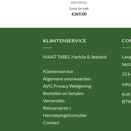
OEKEN
BROEKEN
 trousers
Lynx broek
99,00
€
369,00
KLANTENSERVICE
CO
MAAT TABEL Harkila & Seeland
Lang
bezo
Klantenservice
251
Algemene voorwaarden
info
AVG Privacy Wetgeving
Bestellen en betalen
KvK
Verzenden
BTW
Retourneren |
Herroepingsformulier
Contact