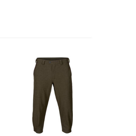
gen
Toevoegen
aan
ijst
verlanglijst