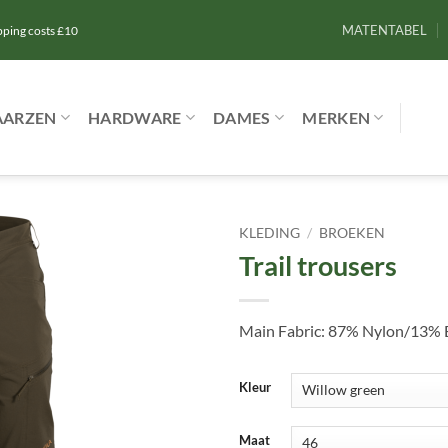
MATENTABEL
ipping costs £10
AARZEN
HARDWARE
DAMES
MERKEN
KLEDING
/
BROEKEN
Trail trousers
Toevoegen
aan
verlanglijst
Main Fabric: 87% Nylon/13% E
Kleur
Maat