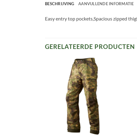
BESCHRIJVING
AANVULLENDE INFORMATIE
Easy entry top pockets,Spacious zipped thig
GERELATEERDE PRODUCTEN
Toevoegen
Toevoegen
aan
aan
verlanglijst
verlanglijst