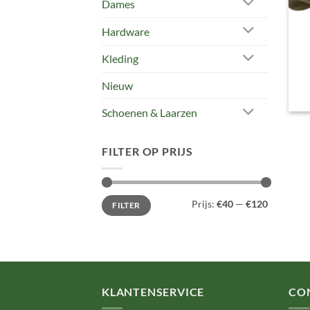
Dames
Hardware
Kleding
Nieuw
Schoenen & Laarzen
FILTER OP PRIJS
Min.
Max.
Prijs:
€40
—
€120
FILTER
prijs
prijs
KLANTENSERVICE
CO