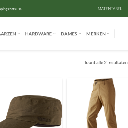
MATENTABEL
ipping costs £10
AARZEN
HARDWARE
DAMES
MERKEN
Toont alle 2 resultaten
Toevoegen
Toevoe
aan
aan
verlanglijst
verlangl