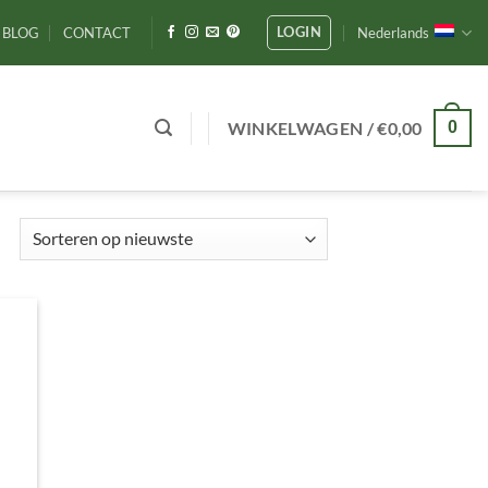
LOGIN
BLOG
CONTACT
Nederlands
WINKELWAGEN /
€
0,00
0
Gesorteerd
op
nieuwste
gen
ijst