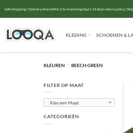
Ga
Safe shopping | Delivery time within 2 to 4 working days | 14 days return policy | Sh
naar
inhoud
KLEDING
SCHOENEN & L
KLEUREN
/
BEECH GREEN
FILTER OP MAAT
Kies een Maat
CATEGORIEËN