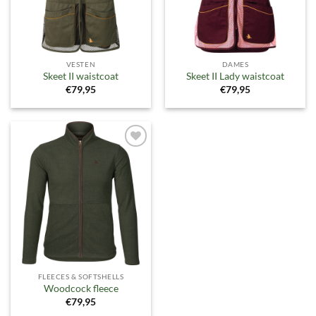
VESTEN
DAMES
Skeet II waistcoat
Skeet II Lady waistcoat
€
79,95
€
79,95
Toevoegen
aan
verlanglijst
FLEECES & SOFTSHELLS
Woodcock fleece
€
79,95