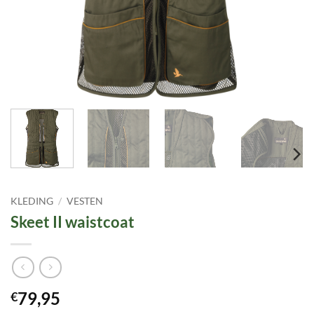
KLEDING
/
VESTEN
Skeet II waistcoat
79,95
€