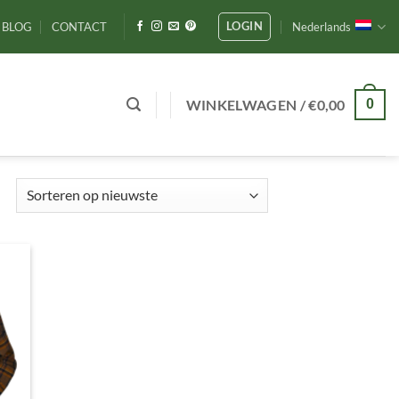
LOGIN
BLOG
CONTACT
Nederlands
WINKELWAGEN /
€
0,00
0
Gesorteerd
op
nieuwste
gen
ijst