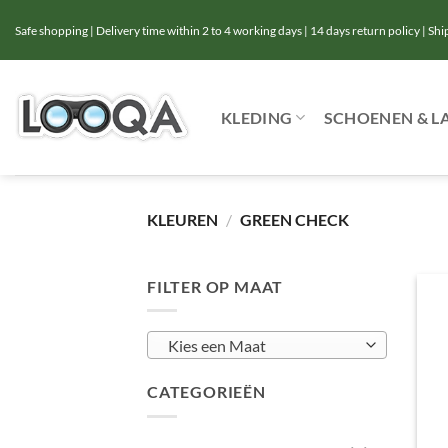
Ga
Safe shopping | Delivery time within 2 to 4 working days | 14 days return policy | Sh
naar
inhoud
KLEDING
SCHOENEN & L
KLEUREN
/
GREEN CHECK
FILTER OP MAAT
Kies een Maat
CATEGORIEËN