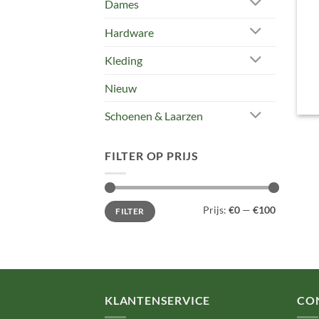
Dames
Hardware
Kleding
Nieuw
Schoenen & Laarzen
FILTER OP PRIJS
Min.
Max.
Prijs:
€0
—
€100
FILTER
prijs
prijs
KLANTENSERVICE
CO