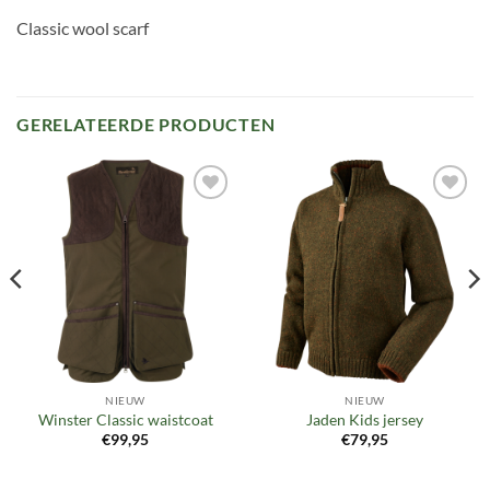
Classic wool scarf
GERELATEERDE PRODUCTEN
Toevoegen
Toevoegen
aan
aan
verlanglijst
verlanglijst
NIEUW
NIEUW
Winster Classic waistcoat
Jaden Kids jersey
€
99,95
€
79,95