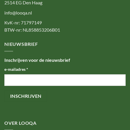
2514 EG Den Haag
info@looqa.nl
KvK-nr: 71797149
BTW-nr: NL858853206B01
NIEUWSBRIEF
Inschrijven voor de nieuwsbrief
e-mailadres
*
OVER LOOQA