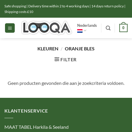
Ga
Safe shopping | Delivery time within 2 to 4 working days | 14 days return policy |
naar
Shipping costs £10
inhoud
Nederlands
0
KLEUREN
/
ORANJE BLES
FILTER
Geen producten gevonden die aan je zoekcriteria voldoen.
KLANTENSERVICE
MAAT TABEL Harkila & Seeland