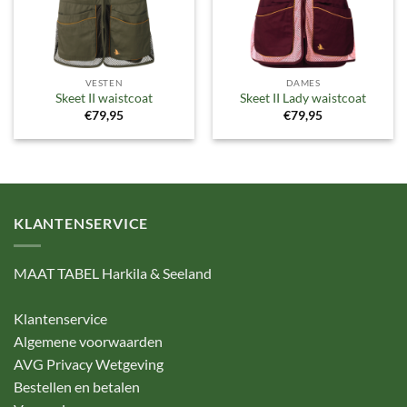
VESTEN
DAMES
Skeet II waistcoat
Skeet II Lady waistcoat
€
79,95
€
79,95
KLANTENSERVICE
MAAT TABEL Harkila & Seeland
Klantenservice
Algemene voorwaarden
AVG Privacy Wetgeving
Bestellen en betalen