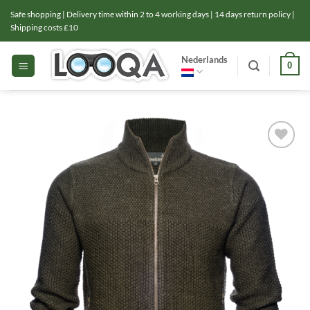
Ga
Safe shopping | Delivery time within 2 to 4 working days | 14 days return policy |
naar
Shipping costs £10
inhoud
Nederlands
0
Toevoegen
aan
verlanglijst