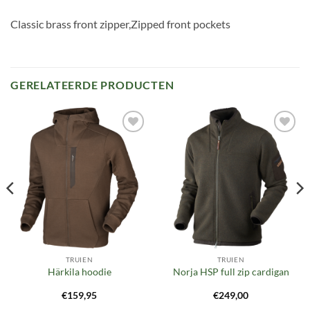
Classic brass front zipper,Zipped front pockets
GERELATEERDE PRODUCTEN
Toevoegen
Toevoegen
aan
aan
verlanglijst
verlanglijst
TRUIEN
TRUIEN
Härkila hoodie
Norja HSP full zip cardigan
€
159,95
€
249,00