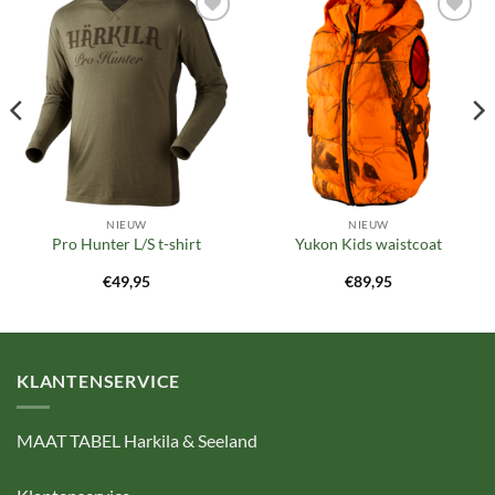
Toevoegen
Toevoegen
aan
aan
verlanglijst
verlanglijst
NIEUW
NIEUW
Pro Hunter L/S t-shirt
Yukon Kids waistcoat
€
49,95
€
89,95
KLANTENSERVICE
MAAT TABEL Harkila & Seeland